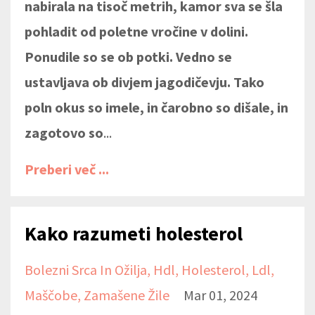
nabirala na tisoč metrih, kamor sva se šla
pohladit od poletne vročine v dolini.
Ponudile so se ob potki. Vedno se
ustavljava ob divjem jagodičevju. Tako
poln okus so imele, in čarobno so dišale, in
zagotovo so
...
Preberi več ...
Kako razumeti holesterol
Bolezni Srca In Ožilja
Hdl
Holesterol
Ldl
Maščobe
Zamašene Žile
Mar 01, 2024