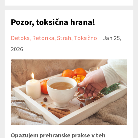
Pozor, toksična hrana!
Detoks
Retorika
Strah
Toksično
Jan 25,
2026
Opazujem prehranske prakse v teh