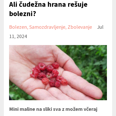
Ali čudežna hrana rešuje
bolezni?
Bolezen
Samozdravljenje
Zbolevanje
Jul
11, 2024
Mini maline na sliki sva z možem včeraj