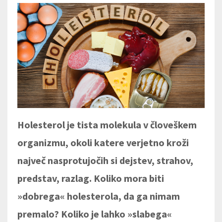
Holesterol je tista molekula v človeškem
organizmu, okoli katere verjetno kroži
največ nasprotujočih si dejstev, strahov,
predstav, razlag.
Koliko mora biti
»dobrega« holesterola, da ga nimam
premalo? Koliko je lahko »slabega«