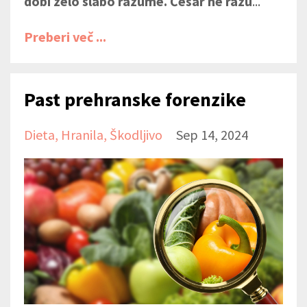
dobi zelo slabo razume. Česar ne razu
...
Preberi več ...
Past prehranske forenzike
Dieta
Hranila
Škodljivo
Sep 14, 2024