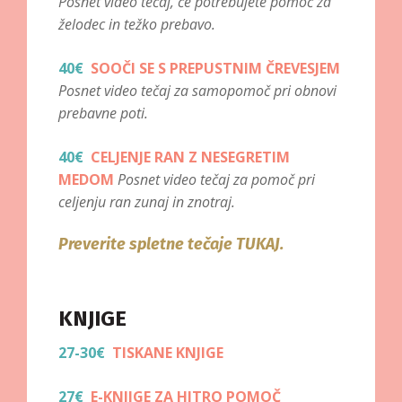
Posnet video tečaj, če potrebujete pomoč za
želodec in težko prebavo.
40€
SOOČI SE S PREPUSTNIM ČREVESJEM
Posnet video tečaj za samopomoč pri obnovi
prebavne poti.
40€
CELJENJE RAN Z NESEGRETIM
MEDOM
Posnet video tečaj za pomoč pri
celjenju ran zunaj in znotraj.
Preverite spletne tečaje TUKAJ.
KNJIGE
27-30€
TISKANE KNJIGE
27€
E-KNJIGE ZA HITRO POMOČ