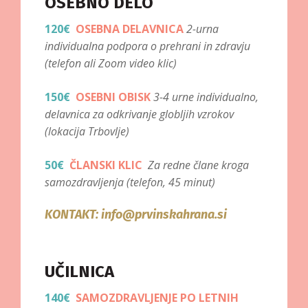
OSEBNO DELO
120€
OSEBNA DELAVNICA
2-urna
individualna podpora o prehrani in zdravju
(telefon ali Zoom video klic
)
150€
OSEBNI OBISK
3-4 urne individualno,
delavnica za odkrivanje globljih vzrokov
(lokacija Trbovlje
)
50€
ČLANSKI KLIC
Za redne člane kroga
samozdravljenja (telefon, 45 minut
)
KONTAKT:
info@prvinskahrana.si
UČILNICA
140€
SAMOZDRAVLJENJE PO LETNIH