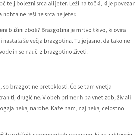
telj bolezni srca ali jeter. Leži na točki, ki je poveza
ohta ne reši ne srca ne jeter.
eni bližini zboli? Brazgotina je mrtvo tkivo, ki ovira
i nastala še večja brazgotina. Tu je jasno, da tako ne
ode in se nauči z brazgotino živeti.
a, so brazgotine preteklosti. Če se tam vnetja
aniti, drugič ne. V obeh primerih pa vnet zob, živ ali
 dogaja nekaj narobe. Kaže nam, naj nekaj celostno
ših vzdržnih spremembah prehrane, ki ne zahtevajo