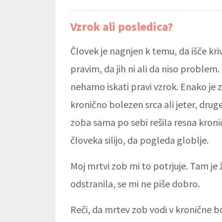
Vzrok ali posledica?
Človek je nagnjen k temu, da išče kriv
pravim, da jih ni ali da niso problem
nehamo iskati pravi vzrok. Enako j
kronično bolezen srca ali jeter, drug
zoba sama po sebi rešila resna kronič
človeka silijo, da pogleda globlje.
Moj mrtvi zob mi to potrjuje. Tam je 
odstranila, se mi ne piše dobro.
Reči, da mrtev zob vodi v kronične bo