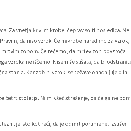
ca. Za vnetja krivi mikrobe, čeprav so ti posledica. Ne
. Pravim, da niso vzrok. Če mikrobe naredimo za vzrok,
e z mrtvim zobom. Če rečemo, da mrtev zob povzroča
ega vzroka ne iščemo. Nisem še slišala, da bi odstranit
na stanja. Ker zob ni vzrok, se težave onadaljujejo in
že četrt stoletja. Ni mi všeč strašenje, da če ga ne bom
lezni, je isto kot reči, da je odmrl porumenel izsušen