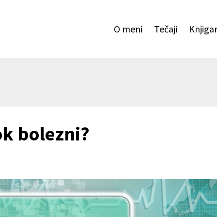
O meni
Tečaji
Knjiga
ok bolezni?