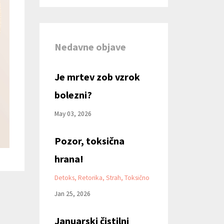
Nedavne objave
Je mrtev zob vzrok
bolezni?
May 03, 2026
Pozor, toksična
hrana!
Detoks
Retorika
Strah
Toksično
Jan 25, 2026
Januarski čistilni