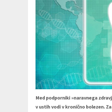
Med podporniki »naravnega zdravja«
v ustih vodi v kronično bolezen. Z