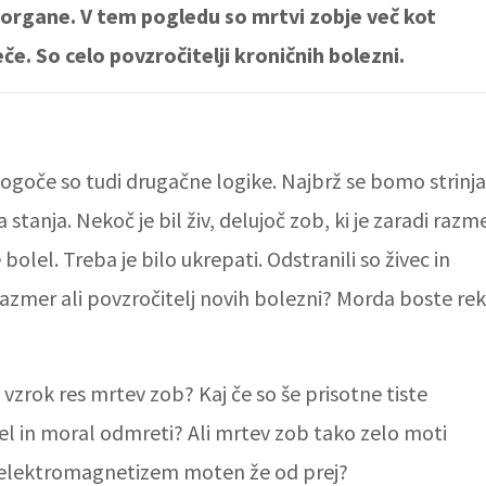
 organe. V tem pogledu so mrtvi zobje več kot
če. So celo povzročitelji kroničnih bolezni.
ogoče so tudi drugačne logike. Najbrž se bomo strinjal
tanja. Nekoč je bil živ, delujoč zob, ki je zaradi razm
e bolel. Treba je bilo ukrepati. Odstranili so živec in
razmer ali povzročitelj novih bolezni? Morda boste rekl
 vzrok res mrtev zob? Kaj če so še prisotne tiste
lel in moral odmreti? Ali mrtev zob tako zelo moti
e elektromagnetizem moten že od prej?