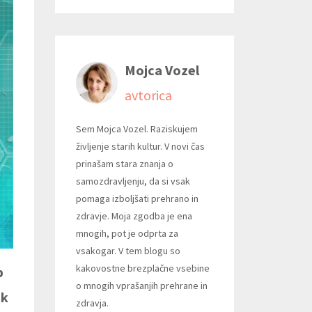
Mojca Vozel
avtorica
Sem Mojca Vozel. Raziskujem
življenje starih kultur. V novi čas
prinašam stara znanja o
samozdravljenju, da si vsak
pomaga izboljšati prehrano in
zdravje. Moja zgodba je ena
mnogih, pot je odprta za
vsakogar. V tem blogu so
kakovostne brezplačne vsebine
b
o mnogih vprašanjih prehrane in
ak
zdravja.