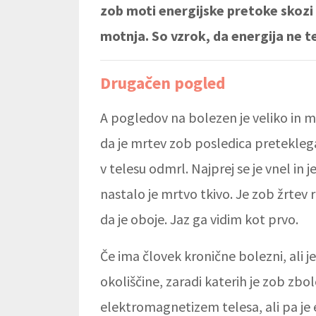
zob moti energijske pretoke skozi
motnja. So vzrok, da energija ne te
Drugačen pogled
A pogledov na bolezen je veliko in m
da je mrtev zob posledica preteklega s
v telesu odmrl. Najprej se je vnel in j
nastalo je mrtvo tkivo. Je zob žrtev 
da je oboje. Jaz ga vidim kot prvo.
Če ima človek kronične bolezni, ali je
okoliščine, zaradi katerih je zob zbo
elektromagnetizem telesa, ali pa j