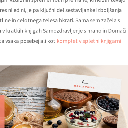
es ni edini, je pa ključni del sestavljanke izboljšanja
tline in celotnega telesa hkrati. Sama sem začela s
em v kratkih knjigah Samozdravljenje s hrano in Domači
ta vsaka posebej ali kot
komplet v spletni knjigarni