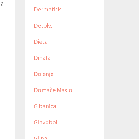
na
Dermatitis
Detoks
Dieta
Dihala
Dojenje
Domače Maslo
Gibanica
Glavobol
Glina