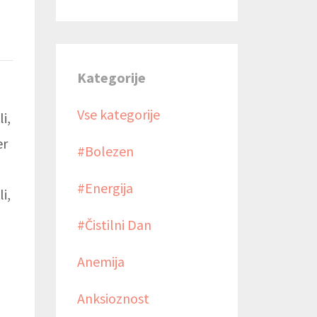
Kategorije
Vse kategorije
i,
er
#bolezen
#energija
i,
#čistilni Dan
Anemija
Anksioznost