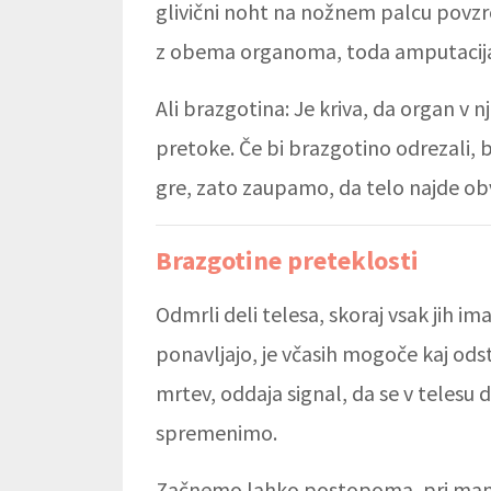
glivični noht na nožnem palcu povzroči
z obema organoma, toda amputacija n
Ali brazgotina: Je kriva, da organ v nj
pretoke. Če bi brazgotino odrezali, b
gre, zato zaupamo, da telo najde obv
Brazgotine preteklosti
Odmrli deli telesa, skoraj vsak jih im
ponavljajo, je včasih mogoče kaj odstr
mrtev, oddaja signal, da se v telesu
spremenimo.
Začnemo lahko postopoma, pri manj