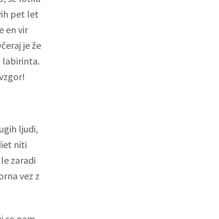
ih pet let
 en vir
čeraj je že
 labirinta.
avzgor!
gih ljudi,
et niti
 le zaradi
vorna vez z
ki so nam