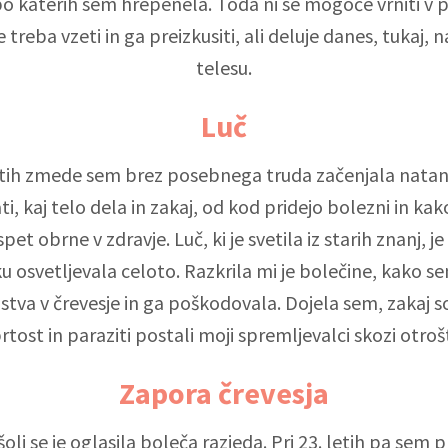
po katerih sem hrepenela. Toda ni se mogoče vrniti v p
e treba vzeti in ga preizkusiti, ali deluje danes, tukaj,
telesu.
Luč
tih zmede sem brez posebnega truda začenjala nata
i, kaj telo dela in zakaj, od kod pridejo bolezni in kak
pet obrne v zdravje. Luč, ki je svetila iz starih znanj, j
u osvetljevala celoto. Razkrila mi je bolečine, kako se
ustva v črevesje in ga poškodovala. Dojela sem, zakaj so
rtost in paraziti postali moji spremljevalci skozi otroš
Zapora črevesja
 šoli se je oglasila boleča razjeda. Pri 23. letih pa sem p