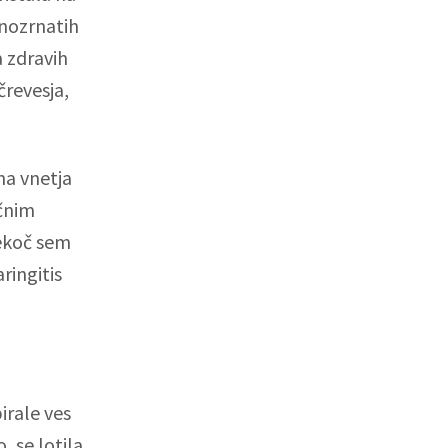
lnozrnatih
 zdravih
črevesja,
na vnetja
ičnim
Nekoč sem
ringitis
irale ves
, se lotila