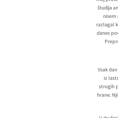
študija a
nisem 
razlagal k
danes povo
Prepro
Vsak dan 
iz las
strogih p
hrane. Nji
V družin