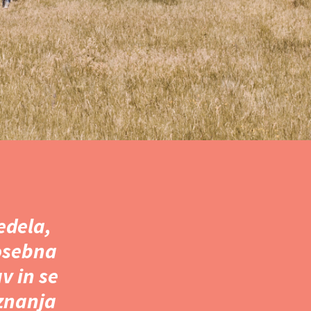
edela,
posebna
v in se
 znanja