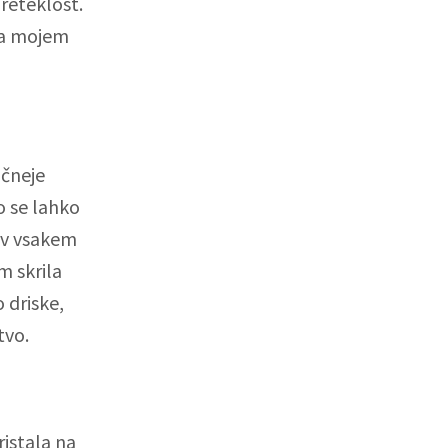
reteklost.
 na mojem
nčneje
o se lahko
e v vsakem
m skrila
 driske,
tvo.
ristala na