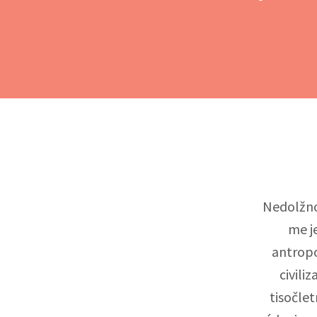
Nedolžno 
me j
antropo
civiliz
tisočlet