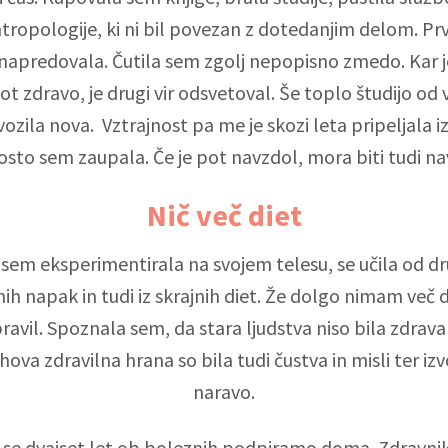
ntropologije, ki ni bil povezan z dotedanjim delom. Prv
napredovala. Čutila sem zgolj nepopisno zmedo. Kar je
ot zdravo, je drugi vir odsvetoval. Še toplo študijo od v
zila nova. Vztrajnost pa me je skozi leta pripeljala iz
sto sem zaupala. Če je pot navzdol, mora biti tudi n
Nič več diet
sem eksperimentirala na svojem telesu, se učila od dru
tnih napak in tudi iz skrajnih diet. Že dolgo nimam več di
ravil. Spoznala sem, da stara ljudstva niso bila zdrava
hova zdravilna hrana so bila tudi čustva in misli ter iz
naravo.
i se dvajset let ob boleznih podpiramo doma. Zdravni