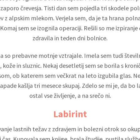
 zaporo črevesja. Tisti dan sem pojedla tri skodele po
v z alpskim mlekom. Verjela sem, da je ta hrana polna
 Komaj sem se izognila operaciji. Rešili so me izpiranje 
zdravila in teden dni bolnice.
ta so prebavne motnje vztrajale. Imela sem tudi števil
, kože in sluznic. Nekaj desetletij sem se borila s kron
isom, ob katerem sem večkrat na leto izgubila glas. 
apade kašlja tri mesece skupaj. Zdelo se mi je, da bo la
ostal vse življenje, a na srečo ni.
Labirint
anje lastnih težav z zdravjem in bolezni otrok so okup
 čas. Kupovala sem knjige, brala študije, pustila službo