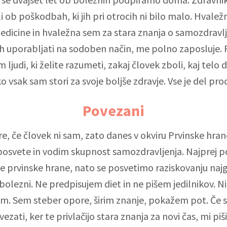
 ob poškodbah, ki jih pri otrocih ni bilo malo. Hvalež
edicine in hvaležna sem za stara znanja o samozdravlje
ih uporabljati na sodoben način, me polno zaposluje. 
ljudi, ki želite razumeti, zakaj človek zboli, kaj telo d
o vsak sam stori za svoje boljše zdravje. Vse je del pro
Povezani
re, če človek ni sam, zato danes v okviru Prvinske hra
osvete in vodim skupnost samozdravljenja. Najprej 
e prvinske hrane, nato se posvetimo raziskovanju najg
bolezni. Ne predpisujem diet in ne pišem jedilnikov. N
im. Sem steber opore, širim znanje, pokažem pot. Če se
ezati, ker te privlačijo stara znanja za novi čas, mi piš