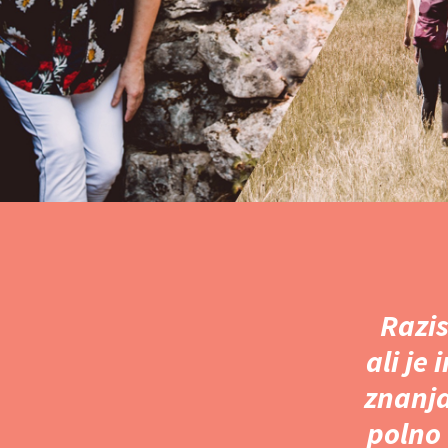
Razis
ali je
znanja
polno 