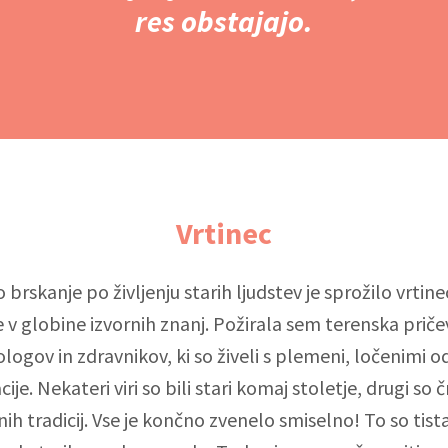
res obstajajo.
Vrtinec
brskanje po življenju starih ljudstev je sprožilo vrtine
e v globine izvornih znanj. Požirala sem terenska priče
logov in zdravnikov, ki so živeli s plemeni, ločenimi od
acije. Nekateri viri so bili stari komaj stoletje, drugi so č
nih tradicij. Vse je končno zvenelo smiselno! To so tist