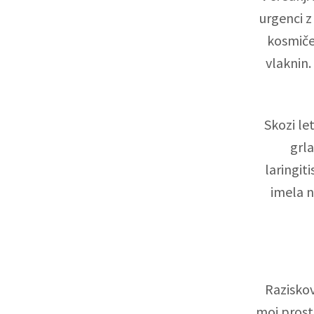
urgenci z
kosmiče
vlaknin.
Skozi le
grla
laringit
imela n
Raziskov
moj prosti