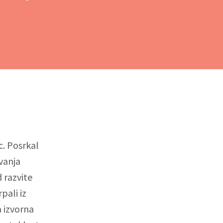
c. Posrkal
vanja
 razvite
rpali iz
a izvorna