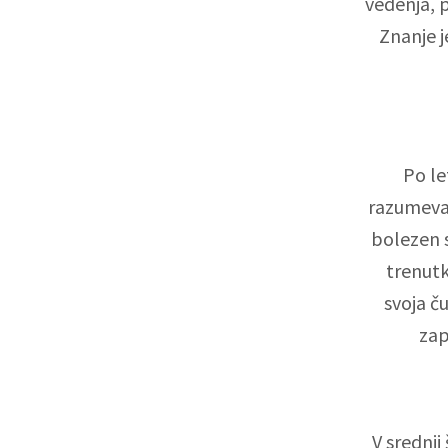
védenja, 
Znanje j
Po le
razumevat
bolezen s
trenutk
svoja č
zap
V srednji