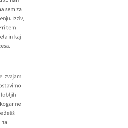
na sem za
nju. Izziv,
Pri tem
ela in kaj
cesa.
ne izvajam
postavimo
lobljih
ikogar ne
 želiš
i na