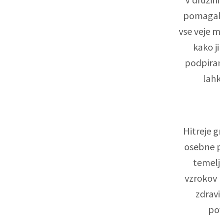
pomagali
vse veje m
kako j
podpiram 
lahk
Hitreje g
osebne p
temelj
vzrokov 
zdrav
pov