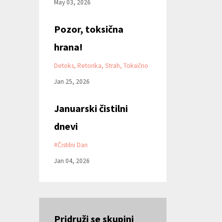
May 03, 2026
Pozor, toksična
hrana!
Detoks
Retorika
Strah
Toksično
Jan 25, 2026
Januarski čistilni
dnevi
#čistilni Dan
Jan 04, 2026
Pridruži se skupini