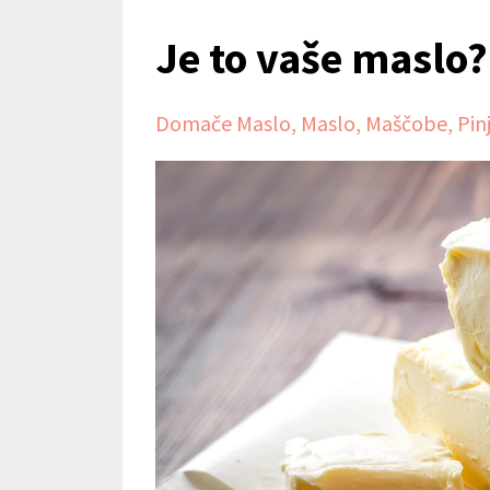
Je to vaše maslo?
Domače Maslo
Maslo
Maščobe
Pin