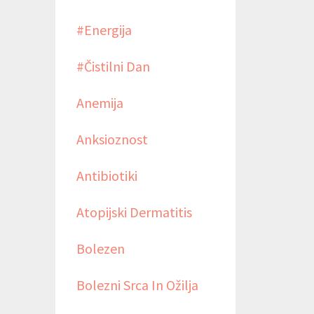
#energija
#čistilni Dan
Anemija
Anksioznost
Antibiotiki
Atopijski Dermatitis
Bolezen
Bolezni Srca In Ožilja