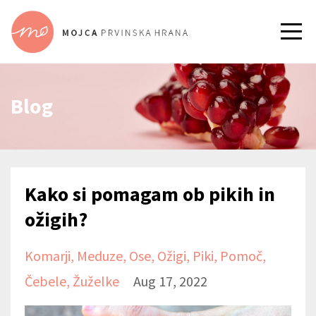
Blog
Kako si pomagam ob pikih in
ožigih?
Komarji
Meduze
Ose
Ožigi
Piki
Pomoč
Čebele
Žuželke
Aug 17, 2022