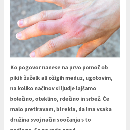
Ko pogovor nanese na prvo pomoč ob
pikih žuželk ali ožigih meduz, ugotovim,
na koliko načinov si ljudje lajšamo
bolečino, oteklino, rdečino in srbež. Če
malo pretiravam, bi rekla, da ima vsaka
družina svoj način soočanja s to
nadlogo. Se pa rado zgod
...