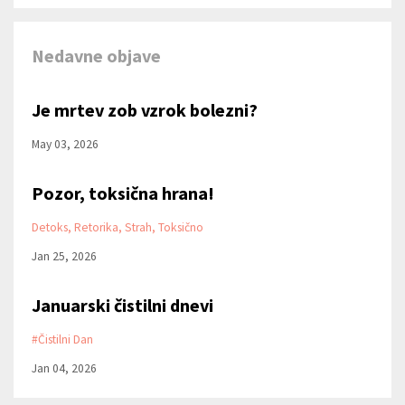
Nedavne objave
Je mrtev zob vzrok bolezni?
May 03, 2026
Pozor, toksična hrana!
Detoks
Retorika
Strah
Toksično
Jan 25, 2026
Januarski čistilni dnevi
#čistilni Dan
Jan 04, 2026